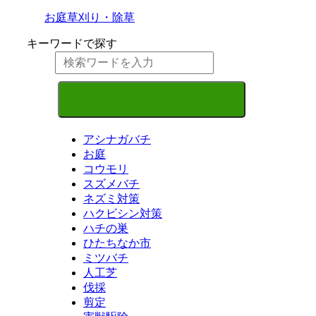
お庭
草刈り・除草
キーワードで探す
アシナガバチ
お庭
コウモリ
スズメバチ
ネズミ対策
ハクビシン対策
ハチの巣
ひたちなか市
ミツバチ
人工芝
伐採
剪定