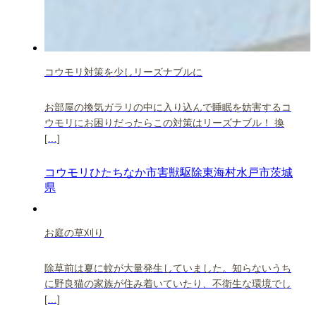
コウモリ対策を少しリーズナブルに
お部屋の換気ガラリの中に入り込んで睡眠を妨害するコ
ウモリにお困りだったらこの対策はリーズナブル！ 換
[…]
コウモリ
ひたちなか市
害獣駆除
東海村
水戸市
茨城
県
お庭の草刈り
除草前は夏に蚊が大量発生していました。知らないうち
に野良猫の家族が住み着いていたり、不衛生な環境でし
[…]