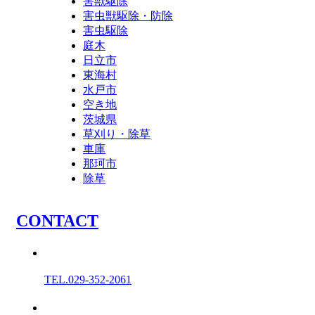
害獣駆除
害虫獣駆除・防除
害虫駆除
庭木
日立市
東海村
水戸市
空き地
茨城県
草刈り・除草
車庫
那珂市
除草
C
O
N
T
A
C
T
TEL.
029-352-2061