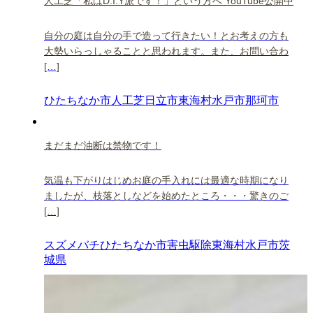
人工芝「私はD.I.Y派です！」という方へ YouTube公開中
自分の庭は自分の手で造って行きたい！とお考えの方も
大勢いらっしゃることと思われます。また、お問い合わ
[…]
ひたちなか市
人工芝
日立市
東海村
水戸市
那珂市
まだまだ油断は禁物です！
気温も下がりはじめお庭の手入れには最適な時期になり
ましたが、枝落としなどを始めたところ・・・驚きのご
[…]
スズメバチ
ひたちなか市
害虫駆除
東海村
水戸市
茨
城県