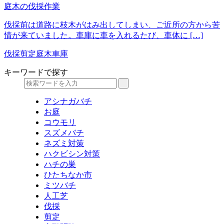
庭木の伐採作業
伐採前は道路に枝木がはみ出してしまい、ご近所の方から苦
情が来ていました。車庫に車を入れるたび、車体に […]
伐採
剪定
庭木
車庫
キーワードで探す
アシナガバチ
お庭
コウモリ
スズメバチ
ネズミ対策
ハクビシン対策
ハチの巣
ひたちなか市
ミツバチ
人工芝
伐採
剪定