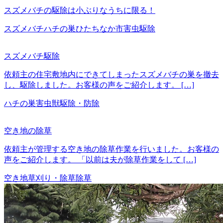
スズメバチの駆除は小ぶりなうちに限る！
スズメバチ
ハチの巣
ひたちなか市
害虫駆除
スズメバチ駆除
依頼主の住宅敷地内にできてしまったスズメバチの巣を撤去
し、駆除しました。お客様の声をご紹介します。 […]
ハチの巣
害虫獣駆除・防除
空き地の除草
依頼主が管理する空き地の除草作業を行いました。お客様の
声をご紹介します。 「以前は夫が除草作業をして […]
空き地
草刈り・除草
除草