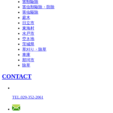
害獣駆除
害虫獣駆除・防除
害虫駆除
庭木
日立市
東海村
水戸市
空き地
茨城県
草刈り・除草
車庫
那珂市
除草
C
O
N
T
A
C
T
TEL.
029-352-2061