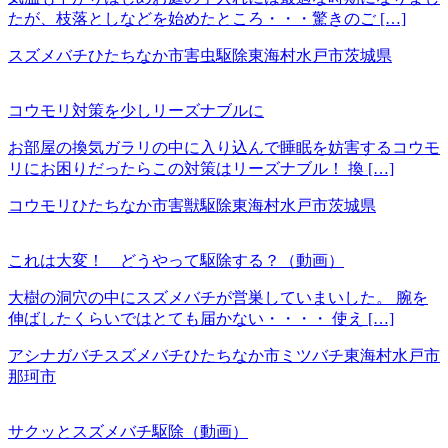
たが、枝落としなどを始めたところ・・・驚きのご […]
スズメバチ
ひたちなか市
害虫駆除
東海村
水戸市
茨城県
コウモリ対策を少しリーズナブルに
お部屋の換気ガラリの中に入り込んで睡眠を妨害するコウモ
リにお困りだったらこの対策はリーズナブル！ 換 […]
コウモリ
ひたちなか市
害獣駆除
東海村
水戸市
茨城県
これは大変！ どうやって駆除する？（動画）
大樹の洞穴の中にスズメバチが営巣していまいした。 腕を
伸ばしたくらいではとても届かない・・・・ 使え […]
アシナガバチ
スズメバチ
ひたちなか市
ミツバチ
東海村
水戸市
那珂市
サクッとスズメバチ駆除（動画）