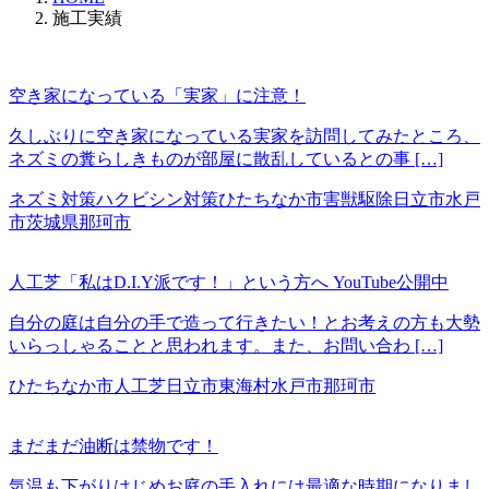
施工実績
空き家になっている「実家」に注意！
久しぶりに空き家になっている実家を訪問してみたところ、
ネズミの糞らしきものが部屋に散乱しているとの事 […]
ネズミ対策
ハクビシン対策
ひたちなか市
害獣駆除
日立市
水戸
市
茨城県
那珂市
人工芝「私はD.I.Y派です！」という方へ YouTube公開中
自分の庭は自分の手で造って行きたい！とお考えの方も大勢
いらっしゃることと思われます。また、お問い合わ […]
ひたちなか市
人工芝
日立市
東海村
水戸市
那珂市
まだまだ油断は禁物です！
気温も下がりはじめお庭の手入れには最適な時期になりまし