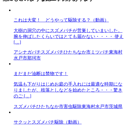
これは大変！ どうやって駆除する？（動画）
大樹の洞穴の中にスズメバチが営巣していまいした。
腕を伸ばしたくらいではとても届かない・・・・ 使え
[…]
アシナガバチ
スズメバチ
ひたちなか市
ミツバチ
東海村
水戸市
那珂市
まだまだ油断は禁物です！
気温も下がりはじめお庭の手入れには最適な時期にな
りましたが、枝落としなどを始めたところ・・・驚き
のご […]
スズメバチ
ひたちなか市
害虫駆除
東海村
水戸市
茨城県
サクッとスズメバチ駆除（動画）