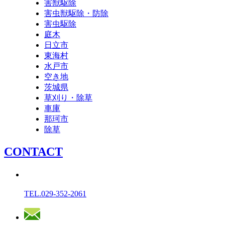
害獣駆除
害虫獣駆除・防除
害虫駆除
庭木
日立市
東海村
水戸市
空き地
茨城県
草刈り・除草
車庫
那珂市
除草
C
O
N
T
A
C
T
TEL.
029-352-2061