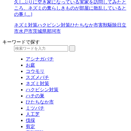
久しぶりに空き家になっている実家を訪問してみたと
ころ、ネズミの糞らしきものが部屋に散乱していると
の事 […]
ネズミ対策
ハクビシン対策
ひたちなか市
害獣駆除
日立
市
水戸市
茨城県
那珂市
キーワードで探す
アシナガバチ
お庭
コウモリ
スズメバチ
ネズミ対策
ハクビシン対策
ハチの巣
ひたちなか市
ミツバチ
人工芝
伐採
剪定