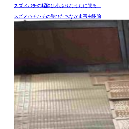
スズメバチの駆除は小ぶりなうちに限る！
スズメバチ
ハチの巣
ひたちなか市
害虫駆除