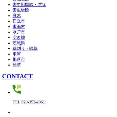
害虫獣駆除・防除
害虫駆除
庭木
日立市
東海村
水戸市
空き地
茨城県
草刈り・除草
車庫
那珂市
除草
C
O
N
T
A
C
T
TEL.
029-352-2061