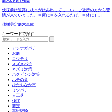
庭木の伐採作業
伐採前は道路に枝木がはみ出してしまい、ご近所の方から苦
情が来ていました。車庫に車を入れるたび、車体に […]
伐採
剪定
庭木
車庫
キーワードで探す
アシナガバチ
お庭
コウモリ
スズメバチ
ネズミ対策
ハクビシン対策
ハチの巣
ひたちなか市
ミツバチ
人工芝
伐採
剪定
害獣駆除